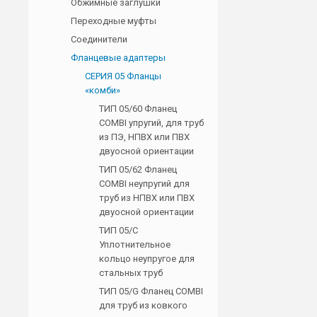
Обжимные заглушки
Переходные муфты
Соединители
Фланцевые адаптеры
СЕРИЯ 05 Фланцы
«комби»
ТИП 05/60 Фланец
COMBI упругий, для труб
из ПЭ, НПВХ или ПВХ
двуосной ориентации
ТИП 05/62 Фланец
COMBI неупругий для
труб из НПВХ или ПВХ
двуосной ориентации
ТИП 05/C
Уплотнительное
кольцо неупругое для
стальных труб
ТИП 05/G Фланец COMBI
для труб из ковкого