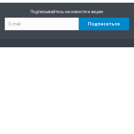
Подписывайтесь на новости и акции:
Компания
История
Партнеры
Каталог
Водоснабжение
Газоснабжение
Пожаротушение
Сточные воды